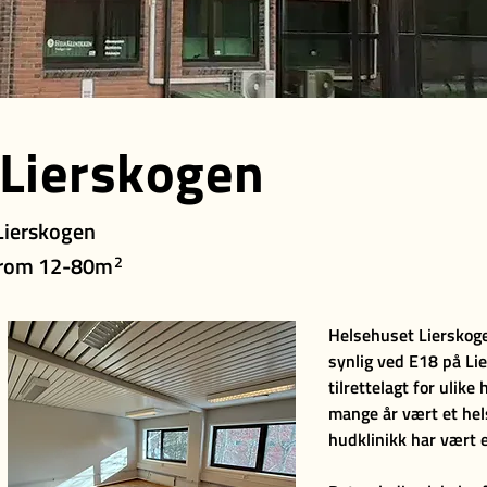
 Lierskogen
Lierskogen
gsrom 12-80m
2
Helsehuset Lierskogen
synlig ved E18 på L
tilrettelagt for ulike 
mange år vært et hels
hudklinikk har vært e