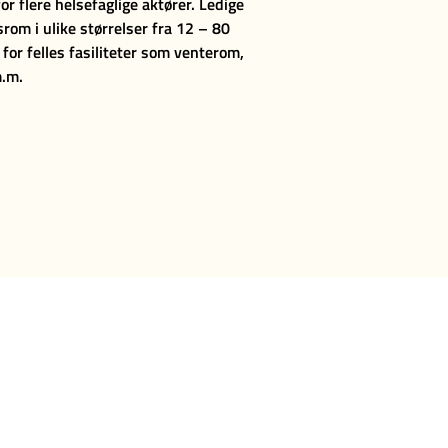
for flere helsefaglige aktører. Ledige
rom i ulike størrelser fra 12 – 80
 for felles fasiliteter som venterom,
m.m.