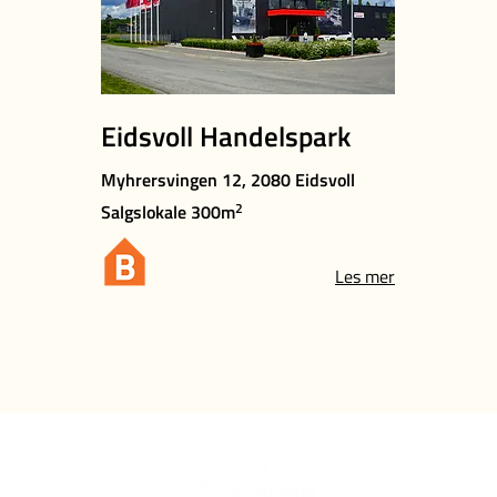
Eidsvoll Handelspark
Myhrersvingen 12, 2080 Eidsvoll
2
Salgslokale 300m
Les mer
ing oss
Si hei
3 97 89 00
post@let