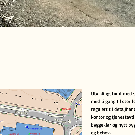
Utviklingstomt med s
med tilgang til stor 
regulert til detaljha
kontor og tjenesteyt
byggeklar og nytt by
og behov.