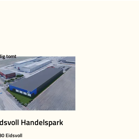
dig tomt
idsvoll Handelspark
0 Eidsvoll